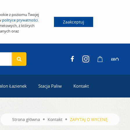
ookie z poziomu Twojej
 w
polityce prywatności
.
Zaakceptuj
netowych, z których
wanych oraz
alon Łazienek
Stacja Paliw
Kontakt
Strona główna
Kontakt
ZAPYTAJ O WYCENĘ