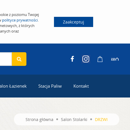
ookie z poziomu Twojej
 w
polityce prywatności
.
Zaakceptuj
netowych, z których
wanych oraz
alon Łazienek
Stacja Paliw
Kontakt
Strona główna
Salon Stolarki
DRZWI