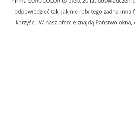
Firma EUROCOLOR to efekt 20 lat doświadczeń, p
odpowiedzieć tak, jak nie robi tego żadna in
korzyści. W nasz ofercie znajdą Państwo okna,