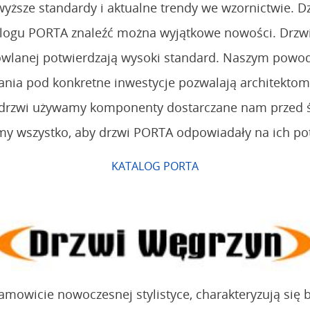
yższe standardy i aktualne trendy we wzornictwie. Dzi
logu PORTA znaleźć można wyjątkowe nowości. Drzwi 
udowlanej potwierdzają wysoki standard. Naszym powo
nia pod konkretne inwestycje pozwalają architekto
i drzwi używamy komponenty dostarczane nam przed 
my wszystko, aby drzwi PORTA odpowiadały na ich po
KATALOG PORTA
amowicie nowoczesnej stylistyce, charakteryzują się