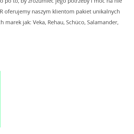
 po to, by zrozumieć jego potrzeby i móc na nie
R oferujemy naszym klientom pakiet unikalnych
ch marek jak: Veka, Rehau, Schüco, Salamander,