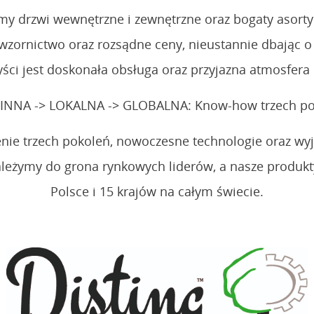
emy drzwi wewnętrzne i zewnętrzne oraz bogaty asor
wzornictwo oraz rozsądne ceny, nieustannie dbając o
ści jest doskonała obsługa oraz przyjazna atmosfera 
INNA -> LOKALNA -> GLOBALNA: Know-how trzech po
ie trzech pokoleń, nowoczesne technologie oraz wyją
w należymy do grona rynkowych liderów, a nasze prod
Polsce i 15 krajów na całym świecie.